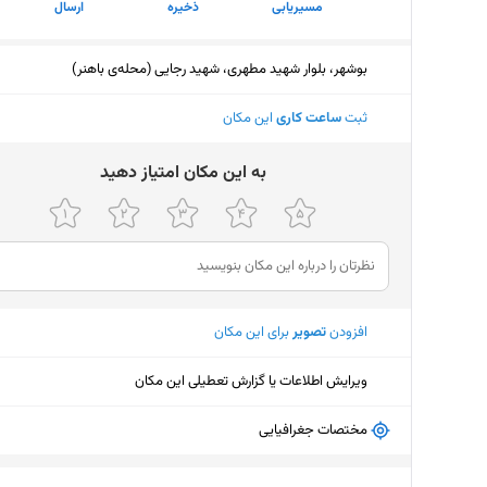
مسیریابی
ذخیره
ارسال
بوشهر، بلوار شهید مطهری، شهید رجایی (محله‌ی باهنر)
ثبت
ساعت کاری
این مکان
ﺑﻪ اﯾﻦ ﻣﮑﺎن اﻣﺘﯿﺎز دﻫﯿﺪ
افزودن
تصویر
برای این مکان
ویرایش اطلاعات یا گزارش تعطیلی این مکان
مختصات جغرافیایی