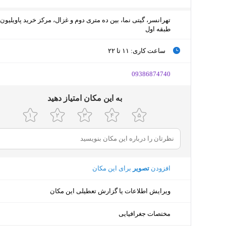
تهرانسر، گیتی نما، بین ده متری دوم و غزال، مرکز خرید پاویلیون،
طبقه اول
ساعت کاری
:
۱۱ تا ۲۲
جمعه (امروز)
۱۱ تا ۲۲
‎09386874740
شنبه
۱۱ تا ۲۲
ﺑﻪ اﯾﻦ ﻣﮑﺎن اﻣﺘﯿﺎز دﻫﯿﺪ
یکشنبه
۱۱ تا ۲۲
دوشنبه
۱۱ تا ۲۲
سه‌شنبه
۱۱ تا ۲۲
افزودن
تصویر
برای این مکان
چهارشنبه
۱۱ تا ۲۲
ویرایش اطلاعات یا گزارش تعطیلی این مکان
پنجشنبه
۱۱ تا ۲۲
مختصات جغرافیایی