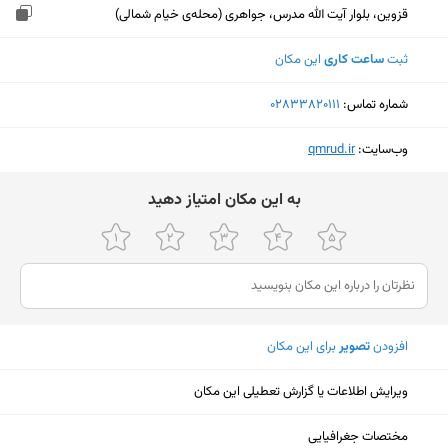
قزوین، بلوار آیت الله مدرس، جواهری (محله‌ی خیام شمالی)
ثبت
ساعت کاری
این مکان
شماره تماس:
‎02833820111
وب‌سایت:
‎qmrud.ir
ﺑﻪ اﯾﻦ ﻣﮑﺎن اﻣﺘﯿﺎز دﻫﯿﺪ
افزودن
تصویر
برای این مکان
ویرایش اطلاعات یا گزارش تعطیلی این مکان
نمایش نقشه
مختصات جغرافیایی