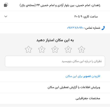
زاهدان، امام خمینی، بین بلوار آزادی و امام خمینی 44 (محله‌ی بازار)
ساعت کاری
:
۹ تا ۲۰
یکشنبه (امروز)
۹ تا ۲۰
شماره تماس:
‎09123860960
دوشنبه
۹ تا ۲۰
ﺑﻪ اﯾﻦ ﻣﮑﺎن اﻣﺘﯿﺎز دﻫﯿﺪ
سه‌شنبه
۹ تا ۲۰
چهارشنبه
۹ تا ۲۰
پنجشنبه
۹ تا ۲۰
افزودن
تصویر
برای این مکان
جمعه
تعطیل
شنبه
۹ تا ۲۰
ویرایش اطلاعات یا گزارش تعطیلی این مکان
مختصات جغرافیایی
نمایش نقشه