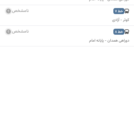
نامشخص
خط
7
کوثر - آزادی
نامشخص
خط
8
دوراهی همدان - پایانه امام
نمایش نقشه