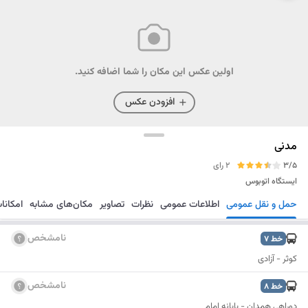
اولین عکس این مکان را شما اضافه کنید.
افزودن عکس
مدنی
3/5
2 رای
ایستگاه اتوبوس
حمل و نقل عمومی
اطلاعات عمومی
نظرات
تصاویر
مکان‌های مشابه
امکانا
مسیریابی
ذخیره
ارسال
نامشخص
خط
7
کوثر - آزادی
نامشخص
خط
8
دوراهی همدان - پایانه امام