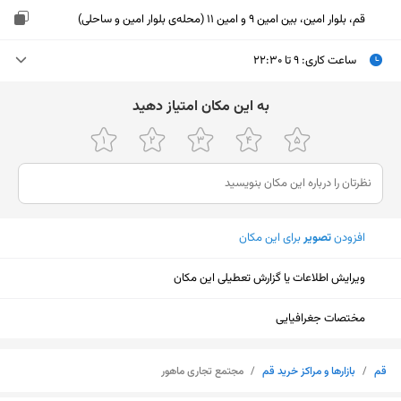
قم، بلوار امین، بین امین 9 و امین 11 (محله‌ی بلوار امین و ساحلی)
ساعت کاری
:
۹ تا ۲۲:۳۰
یکشنبه (امروز)
۹ تا ۲۲:۳۰
ﺑﻪ اﯾﻦ ﻣﮑﺎن اﻣﺘﯿﺎز دﻫﯿﺪ
دوشنبه
۹ تا ۲۲:۳۰
سه‌شنبه
۹ تا ۲۲:۳۰
چهارشنبه
۹ تا ۲۲:۳۰
افزودن
تصویر
برای این مکان
پنجشنبه
۹ تا ۲۲:۳۰
ویرایش اطلاعات یا گزارش تعطیلی این مکان
جمعه
۹ تا ۲۲:۳۰
شنبه
۹ تا ۲۲:۳۰
مختصات جغرافیایی
نمایش نقشه
قم
/
بازارها و مراکز خرید قم
/
مجتمع تجاری ماهور