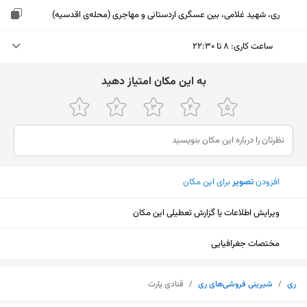
ری، شهید غلامی، بین عسگری اردستانی و مهاجری (محله‌ی اقدسیه)
ساعت کاری
:
۸ تا ۲۲:۳۰
دوشنبه (امروز)
۸ تا ۲۲:۳۰
ﺑﻪ اﯾﻦ ﻣﮑﺎن اﻣﺘﯿﺎز دﻫﯿﺪ
سه‌شنبه
۸ تا ۲۲:۳۰
چهارشنبه
۸ تا ۲۲:۳۰
پنجشنبه
۸ تا ۲۲:۳۰
افزودن
تصویر
برای این مکان
جمعه
۸ تا ۲۲:۳۰
ویرایش اطلاعات یا گزارش تعطیلی این مکان
شنبه
۸ تا ۲۲:۳۰
یکشنبه
۸ تا ۲۲:۳۰
مختصات جغرافیایی
نمایش نقشه
ری
/
شیرینی فروشی‌های ری
/
قنادی پارت