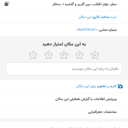
سقز، بلوار انقلاب، بین گلریز و گلشید 1، سەقز
ثبت
ساعت کاری
این مکان
شماره تماس:
‎09183740820
ﺑﻪ اﯾﻦ ﻣﮑﺎن اﻣﺘﯿﺎز دﻫﯿﺪ
افزودن
تصویر
برای این مکان
ویرایش اطلاعات یا گزارش تعطیلی این مکان
مختصات جغرافیایی
نمایش نقشه