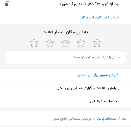
یزد، آزادگان، 24 آزادگان (محله‌ی آزاد شهر)
ثبت
ساعت کاری
این مکان
ﺑﻪ اﯾﻦ ﻣﮑﺎن اﻣﺘﯿﺎز دﻫﯿﺪ
افزودن
تصویر
برای این مکان
ویرایش اطلاعات یا گزارش تعطیلی این مکان
مختصات جغرافیایی
یزد
/
سینما‌های یزد
/
پردیس سینمایی خلیج فارس
نمایش نقشه