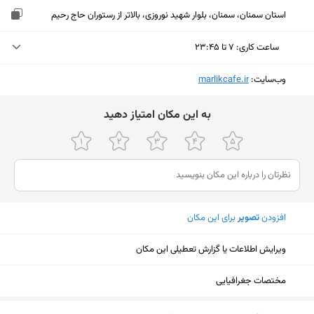
استان سمنان، سمنان، بلوار شهید نوروزی، بالاتر از رستوران حاج رحیم
ساعت کاری
:
۷ تا ۲۳:۴۵
دوشنبه (امروز)
۷ تا ۲۳:۴۵
وب‌سایت:
‎marlikcafe.ir
سه‌شنبه
۷ تا ۲۳:۴۵
ﺑﻪ اﯾﻦ ﻣﮑﺎن اﻣﺘﯿﺎز دﻫﯿﺪ
چهارشنبه
۷ تا ۲۳:۴۵
پنجشنبه
۷ تا ۲۳:۴۵
جمعه
۷ تا ۲۳:۴۵
افزودن
تصویر
برای این مکان
شنبه
۷ تا ۲۳:۴۵
یکشنبه
۷ تا ۲۳:۴۵
ویرایش اطلاعات یا گزارش تعطیلی این مکان
مختصات جغرافیایی
نمایش نقشه