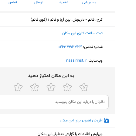
مسیریابی
ذخیره
ارسال
تماس
کرج، قائم - داریوش، بین آریا و قائم 1 (کوی قائم)
ثبت
ساعت کاری
این مکان
شماره تماس:
‎02634413723
وب‌سایت:
‎nassirinst.ir
ﺑﻪ اﯾﻦ ﻣﮑﺎن اﻣﺘﯿﺎز دﻫﯿﺪ
افزودن
تصویر
برای این مکان
ویرایش اطلاعات یا گزارش تعطیلی این مکان