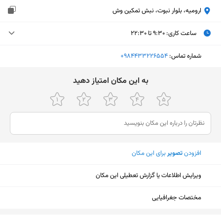
ارومیه، بلوار نبوت، نبش تمکین وش
ساعت کاری
:
۹:۳۰ تا ۲۲:۳۰
دوشنبه (امروز)
۹:۳۰ تا ۲۲:۳۰
شماره تماس:
‎+984433226554
سه‌شنبه
۹:۳۰ تا ۲۲:۳۰
ﺑﻪ اﯾﻦ ﻣﮑﺎن اﻣﺘﯿﺎز دﻫﯿﺪ
چهارشنبه
۹:۳۰ تا ۲۲:۳۰
پنجشنبه
۹:۳۰ تا ۲۲:۳۰
جمعه
۹:۳۰ تا ۲۲:۳۰
افزودن
تصویر
برای این مکان
شنبه
۹:۳۰ تا ۲۲:۳۰
یکشنبه
۹:۳۰ تا ۲۲:۳۰
ویرایش اطلاعات یا گزارش تعطیلی این مکان
مختصات جغرافیایی
نمایش نقشه