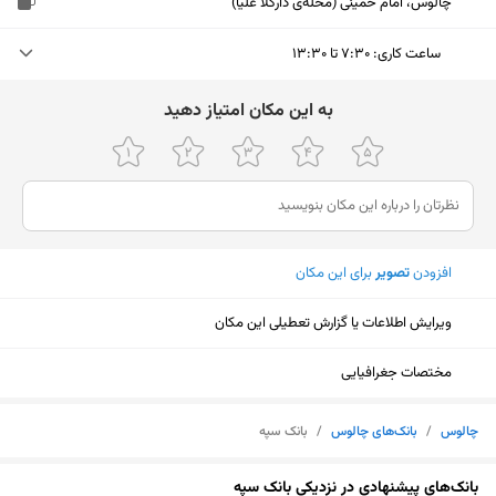
چالوس، امام خمینی (محله‌ی دارکلا علیا)
ساعت کاری
:
۷:۳۰ تا ۱۳:۳۰
یکشنبه (امروز)
۷:۳۰ تا ۱۳:۳۰
ﺑﻪ اﯾﻦ ﻣﮑﺎن اﻣﺘﯿﺎز دﻫﯿﺪ
دوشنبه
۷:۳۰ تا ۱۳:۳۰
سه‌شنبه
۷:۳۰ تا ۱۳:۳۰
چهارشنبه
۷:۳۰ تا ۱۳:۳۰
افزودن
تصویر
برای این مکان
پنجشنبه
۷:۳۰ تا ۱۲:۳۰
ویرایش اطلاعات یا گزارش تعطیلی این مکان
جمعه
تعطیل
شنبه
۷:۳۰ تا ۱۳:۳۰
مختصات جغرافیایی
چالوس
/
بانک‌های چالوس
/
بانک سپه
نمایش نقشه
بانک‌های پیشنهادی در نزدیکی بانک سپه