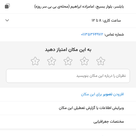
بابلسر، بلوار بسیج، امامزاده ابراهیم (محله‌ی بی بی سر روزه)
ساعت کاری
:
۸ تا ۱۲
یکشنبه (امروز)
۸ تا ۱۲
شماره تماس:
‎01135364972
دوشنبه
۸ تا ۱۲
ﺑﻪ اﯾﻦ ﻣﮑﺎن اﻣﺘﯿﺎز دﻫﯿﺪ
سه‌شنبه
۸ تا ۱۲
چهارشنبه
۸ تا ۱۲
پنجشنبه
۸ تا ۱۲
افزودن
تصویر
برای این مکان
جمعه
۸ تا ۱۲
شنبه
۸ تا ۱۲
ویرایش اطلاعات یا گزارش تعطیلی این مکان
مختصات جغرافیایی
نمایش نقشه