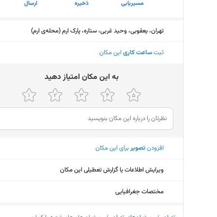
مسیریابی
ذخیره
ارسال
تهران، یعقوبی، وحید غربی، ستاره، پارک ارم (محله‌ی ارم)
ثبت
ساعت کاری
این مکان
ﺑﻪ اﯾﻦ ﻣﮑﺎن اﻣﺘﯿﺎز دﻫﯿﺪ
افزودن
تصویر
برای این مکان
ویرایش اطلاعات یا گزارش تعطیلی این مکان
مختصات جغرافیایی