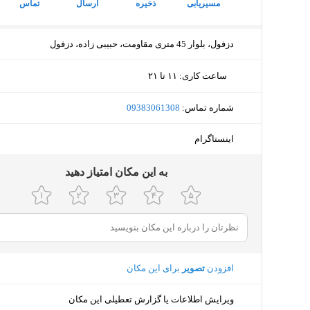
مسیریابی
ذخیره
ارسال
تماس
دزفول، بلوار 45 متری مقاومت، حبیبی زاده، دزفول
ساعت کاری
:
۱۱ تا ۲۱
دوشنبه (امروز)
۱۱ تا ۲۱
شماره تماس:
‎09383061308
سه‌شنبه
۱۱ تا ۲۱
اینستاگرام
چهارشنبه
۱۱ تا ۲۱
ﺑﻪ اﯾﻦ ﻣﮑﺎن اﻣﺘﯿﺎز دﻫﯿﺪ
پنجشنبه
۱۱ تا ۲۱
جمعه
تعط
شنبه
۱۱ تا ۲۱
یکشنبه
۱۱ تا ۲۱
افزودن
تصویر
برای این مکان
ویرایش اطلاعات یا گزارش تعطیلی این مکان