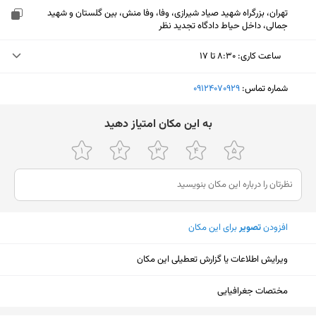
تهران، بزرگراه شهید صیاد شیرازی، وفا، وفا منش، بین گلستان و شهید
جمالی، داخل حیاط دادگاه تجدید نظر
ساعت کاری
:
۸:۳۰ تا ۱۷
دوشنبه (امروز)
۸:۳۰ تا ۱۷
شماره تماس:
‎09124070929
سه‌شنبه
۸:۳۰ تا ۱۷
ﺑﻪ اﯾﻦ ﻣﮑﺎن اﻣﺘﯿﺎز دﻫﯿﺪ
چهارشنبه
۸:۳۰ تا ۱۷
پنجشنبه
۸:۳۰ تا ۱۷
جمعه
۸:۳۰ تا ۱۷
افزودن
تصویر
برای این مکان
شنبه
۸:۳۰ تا ۱۷
یکشنبه
۸:۳۰ تا ۱۷
ویرایش اطلاعات یا گزارش تعطیلی این مکان
نمایش نقشه
مختصات جغرافیایی