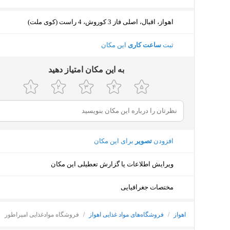
اهواز، اقبال، اصلی فاز 3 کوروش، 4 راست (کوی ملت)
ثبت
ساعت کاری
این مکان
ﺑﻪ اﯾﻦ ﻣﮑﺎن اﻣﺘﯿﺎز دﻫﯿﺪ
افزودن
تصویر
برای این مکان
ویرایش اطلاعات یا گزارش تعطیلی این مکان
مختصات جغرافیایی
اهواز
/
فروشگاه‌های مواد غذایی اهواز
/
فروشگاه موادغذایی امپراطور