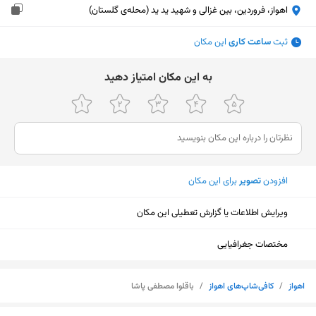
اهواز، فروردین، بین غزالی و شهید ید ید (محله‌ی گلستان)
ثبت
ساعت کاری
این مکان
ﺑﻪ اﯾﻦ ﻣﮑﺎن اﻣﺘﯿﺎز دﻫﯿﺪ
افزودن
تصویر
برای این مکان
ویرایش اطلاعات یا گزارش تعطیلی این مکان
مختصات جغرافیایی
اهواز
/
کافی‌شاپ‌های اهواز
/
باقلوا مصطفی پاشا
نمایش نقشه