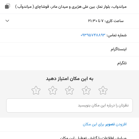
میاندواب، بلوار نماز، بین علی هژبری و میدان مادر، قوشاچای ( میاندوآب )
ساعت کاری
:
۷ تا ۲۱:۳۰
دوشنبه (امروز)
۷ تا ۲۱:۳۰
شماره تماس:
‎09395748893
سه‌شنبه
۷ تا ۲۱:۳۰
اینستاگرام
چهارشنبه
۷ تا ۲۱:۳۰
تلگرام
پنجشنبه
۷ تا ۲۱:۳۰
ﺑﻪ اﯾﻦ ﻣﮑﺎن اﻣﺘﯿﺎز دﻫﯿﺪ
جمعه
۷ تا ۲۱:۳۰
شنبه
۷ تا ۲۱:۳۰
یکشنبه
۷ تا ۲۱:۳۰
افزودن
تصویر
برای این مکان
نمایش نقشه
ویرایش اطلاعات یا گزارش تعطیلی این مکان