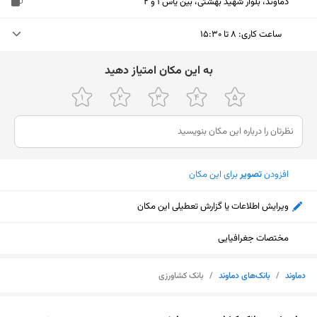
دماوند، بلوار شهید بهشتی، بین یاس 1 و 2
ساعت کاری
:
۸ تا ۱۵:۳۰
یکشنبه (امروز)
۸ تا ۱۵:۳۰
ﺑﻪ اﯾﻦ ﻣﮑﺎن اﻣﺘﯿﺎز دﻫﯿﺪ
دوشنبه
۸ تا ۱۵:۳۰
سه‌شنبه
۸ تا ۱۵:۳۰
چهارشنبه
۸ تا ۱۵:۳۰
افزودن
تصویر
برای این مکان
پنجشنبه
۸ تا ۱۳
ویرایش اطلاعات یا گزارش تعطیلی این مکان
جمعه
ثبت نشده
شنبه
۸ تا ۱۵:۳۰
مختصات جغرافیایی
دماوند
/
بانک‌های دماوند
/
بانک کشاورزی
نمایش نقشه