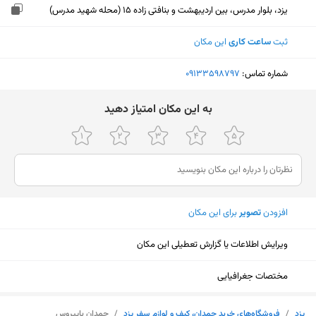
یزد، بلوار مدرس، بین اردیبهشت و بنافتی زاده 15 (محله شهید مدرس)
ثبت
ساعت کاری
این مکان
شماره تماس:
‎09133598797
ﺑﻪ اﯾﻦ ﻣﮑﺎن اﻣﺘﯿﺎز دﻫﯿﺪ
افزودن
تصویر
برای این مکان
ویرایش اطلاعات یا گزارش تعطیلی این مکان
مختصات جغرافیایی
نمایش نقشه
یزد
/
فروشگاه‌های خرید چمدان، کیف و لوازم سفر یزد
/
چمدان پاپیروس