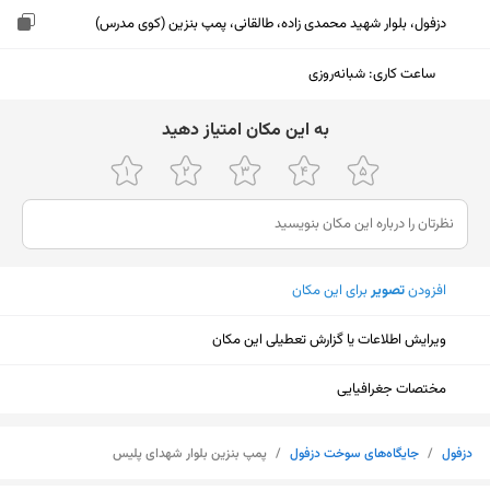
دزفول، بلوار شهید محمدی زاده، طالقانی، پمپ بنزین (کوی مدرس)
ساعت کاری
:
شبانه‌روزی
ﺑﻪ اﯾﻦ ﻣﮑﺎن اﻣﺘﯿﺎز دﻫﯿﺪ
افزودن
تصویر
برای این مکان
ویرایش اطلاعات یا گزارش تعطیلی این مکان
مختصات جغرافیایی
نمایش نقشه
دزفول
/
جایگاه‌های سوخت دزفول
/
پمپ بنزین بلوار شهدای پلیس