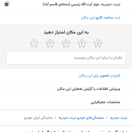
تربت حیدریه، بلوار آیت الله رئیسی (محله‌ی قاسم آباد)
ثبت
ساعت کاری
این مکان
ﺑﻪ اﯾﻦ ﻣﮑﺎن اﻣﺘﯿﺎز دﻫﯿﺪ
افزودن
تصویر
برای این مکان
ویرایش اطلاعات یا گزارش تعطیلی این مکان
مختصات جغرافیایی
تربت حیدریه
/
نمایندگی‌های خودرو تربت حیدریه
/
نمایندگی ایران خودرو
نمایش نقشه