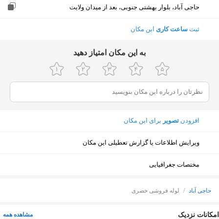
حاجی آباد، بلوار بهشتی جنوبی، بعد از میدان ولایت
ثبت
ساعت کاری
این مکان
ﺑﻪ اﯾﻦ ﻣﮑﺎن اﻣﺘﯿﺎز دﻫﯿﺪ
افزودن
تصویر
برای این مکان
ویرایش اطلاعات یا گزارش تعطیلی این مکان
مختصات جغرافیایی
حاجی آباد
/
لوله فروشی خضری
نمایش نقشه
امکانات نزدیک
مشاهده همه