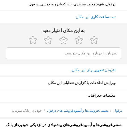
دزفول، شهید محمد منتظری، بین کیوان و فردوسی، دزفول
ثبت
ساعت کاری
این مکان
ﺑﻪ اﯾﻦ ﻣﮑﺎن اﻣﺘﯿﺎز دﻫﯿﺪ
افزودن
تصویر
برای این مکان
ویرایش اطلاعات یا گزارش تعطیلی این مکان
مختصات جغرافیایی
دزفول
/
بستنی‌فروشی‌ها و آبمیوه‌فروشی‌های دزفول
/
خودپرداز بانک سرمایه
نمایش نقشه