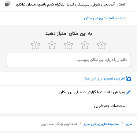
استان آذربایجان شرقی، شهرستان تبریز، بزرگراه کریم باقری، میدان تراکتور
ثبت
ساعت کاری
این مکان
ﺑﻪ اﯾﻦ ﻣﮑﺎن اﻣﺘﯿﺎز دﻫﯿﺪ
افزودن
تصویر
برای این مکان
ویرایش اطلاعات یا گزارش تعطیلی این مکان
مختصات جغرافیایی
تبریز
/
مجموعه‌های ورزشی تبریز
/
استادیوم یادگار امام تبریز
نمایش نقشه