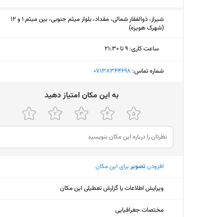
شیراز، ذوالفقار شمالی، مقداد، بلوار میثم جنوبی، بین میثم 1 و 12
(شهرک هویزه)
ساعت کاری
:
۹ تا ۲۱:۳۰
یکشنبه (امروز)
۹ تا ۲۱:۳۰
شماره تماس:
‎07138344698
دوشنبه
۹ تا ۲۱:۳۰
ﺑﻪ اﯾﻦ ﻣﮑﺎن اﻣﺘﯿﺎز دﻫﯿﺪ
سه‌شنبه
۹ تا ۲۱:۳۰
چهارشنبه
۹ تا ۲۱:۳۰
پنجشنبه
۹ تا ۲۱:۳۰
افزودن
تصویر
برای این مکان
جمعه
ثبت نش
شنبه
۹ تا ۲۱:۳۰
ویرایش اطلاعات یا گزارش تعطیلی این مکان
مختصات جغرافیایی