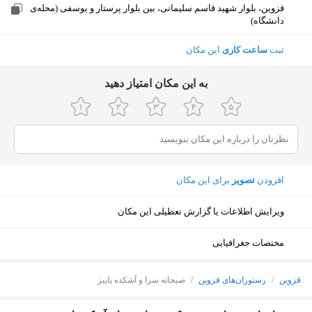
قزوین، بلوار شهید قاسم سلیمانی، بین بلوار پرستار و یوسفی (محله‌ی
دانشگاه)
ثبت
ساعت کاری
این مکان
ﺑﻪ اﯾﻦ ﻣﮑﺎن اﻣﺘﯿﺎز دﻫﯿﺪ
افزودن
تصویر
برای این مکان
ویرایش اطلاعات یا گزارش تعطیلی این مکان
مختصات جغرافیایی
قزوین
/
رستوران‌های قزوین
/
صبحانه سرا و آشکده پاییز
نمایش نقشه