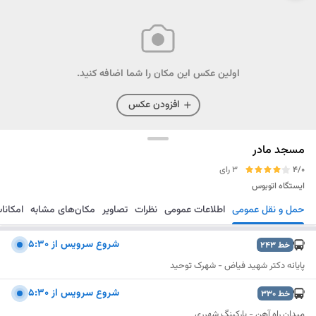
اولین عکس این مکان را شما اضافه کنید.
افزودن عکس
مسجد مادر
4/0
3 رای
ایستگاه اتوبوس
حمل و نقل عمومی
اطلاعات عمومی
نظرات
تصاویر
مکان‌های مشابه
امکانا
مسیریابی
ذخیره
ارسال
شروع سرويس از 5:30
خط
243
پایانه دکتر شهید فیاض - شهرک توحید
شروع سرويس از 5:30
خط
330
میدان راه آهن - پارکینگ شهرری