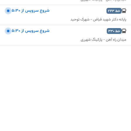
شروع سرويس از 5:30
خط
243
پایانه دکتر شهید فیاض - شهرک توحید
شروع سرويس از 5:30
خط
330
میدان راه آهن - پارکینگ شهرری
نمایش نقشه