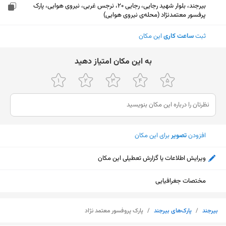
بیرجند، بلوار شهید رجایی، رجایی 20، نرجس غربی، نیروی هوایی، پارک
پرفسور معتمدنژاد (محله‌ی نیروی هوایی)
ثبت
ساعت کاری
این مکان
ﺑﻪ اﯾﻦ ﻣﮑﺎن اﻣﺘﯿﺎز دﻫﯿﺪ
افزودن
تصویر
برای این مکان
ویرایش اطلاعات یا گزارش تعطیلی این مکان
مختصات جغرافیایی
نمایش نقشه
بیرجند
/
پارک‌های بیرجند
/
پارک پروفسور معتمد نژاد