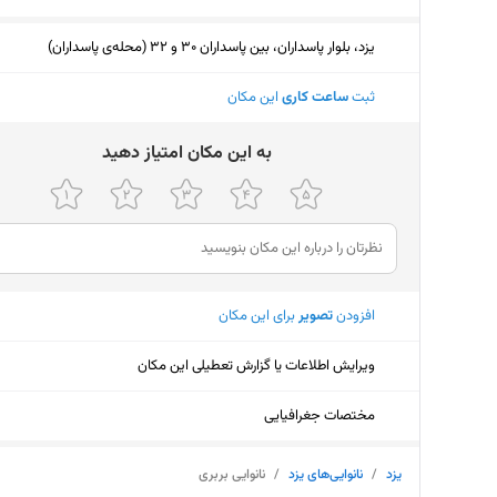
یزد، بلوار پاسداران، بین پاسداران 30 و 32 (محله‌ی پاسداران)
ثبت
ساعت کاری
این مکان
ﺑﻪ اﯾﻦ ﻣﮑﺎن اﻣﺘﯿﺎز دﻫﯿﺪ
افزودن
تصویر
برای این مکان
ویرایش اطلاعات یا گزارش تعطیلی این مکان
مختصات جغرافیایی
یزد
/
نانوایی‌های یزد
/
نانوایی بربری