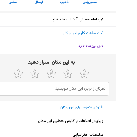
مسیریابی
ذخیره
ارسال
تماس
نور، امام خمینی، آیت اله خامنه ای
ثبت
ساعت کاری
این مکان
‎+989194953824
ﺑﻪ اﯾﻦ ﻣﮑﺎن اﻣﺘﯿﺎز دﻫﯿﺪ
افزودن
تصویر
برای این مکان
ویرایش اطلاعات یا گزارش تعطیلی این مکان
مختصات جغرافیایی