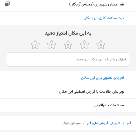
قم، میدان شهرداری (محله‌ی آزادگان)
ثبت
ساعت کاری
این مکان
ﺑﻪ اﯾﻦ ﻣﮑﺎن اﻣﺘﯿﺎز دﻫﯿﺪ
افزودن
تصویر
برای این مکان
ویرایش اطلاعات یا گزارش تعطیلی این مکان
مختصات جغرافیایی
قم
/
شیرینی فروشی‌های قم
/
سوهان عارف
نمایش نقشه