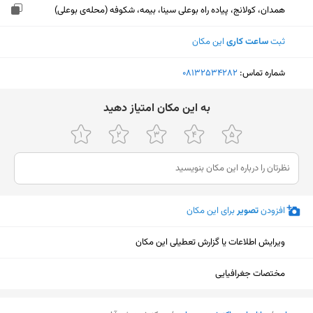
همدان، کولانج، پیاده راه بوعلی سینا، بیمه، شکوفه (محله‌ی بوعلی)
ثبت
ساعت کاری
این مکان
شماره تماس:
‎08132534282
ﺑﻪ اﯾﻦ ﻣﮑﺎن اﻣﺘﯿﺎز دﻫﯿﺪ
افزودن
تصویر
برای این مکان
ویرایش اطلاعات یا گزارش تعطیلی این مکان
مختصات جغرافیایی
نمایش نقشه