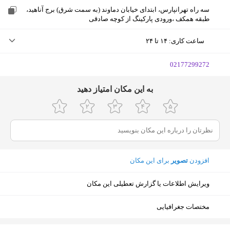
سه راه تهرانپارس، ابتدای خیابان دماوند (به سمت شرق) برج آناهید،
طبقه همکف ،ورودی پارکینگ از کوچه صادقی
ساعت کاری
:
۱۴ تا ۲۴
سه‌شنبه (امروز)
۱۴ تا ۲۴
‎02177299272
چهارشنبه
۱۴ تا ۲۴
ﺑﻪ اﯾﻦ ﻣﮑﺎن اﻣﺘﯿﺎز دﻫﯿﺪ
پنجشنبه
۱۴ تا ۲۴
جمعه
۱۴ تا ۲۴
شنبه
۱۴ تا ۲۴
افزودن
تصویر
برای این مکان
یکشنبه
۱۴ تا ۲۴
ویرایش اطلاعات یا گزارش تعطیلی این مکان
دوشنبه
۱۴ تا ۲۴
مختصات جغرافیایی
نمایش نقشه