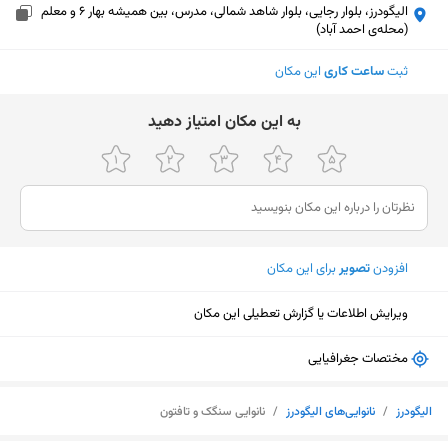
الیگودرز، بلوار رجایی، بلوار شاهد شمالی، مدرس، بین همیشه بهار 6 و معلم
(محله‌ی احمد آباد)
ثبت
ساعت کاری
این مکان
ﺑﻪ اﯾﻦ ﻣﮑﺎن اﻣﺘﯿﺎز دﻫﯿﺪ
افزودن
تصویر
برای این مکان
ویرایش اطلاعات یا گزارش تعطیلی این مکان
مختصات جغرافیایی
نمایش نقشه
الیگودرز
/
نانوایی‌های الیگودرز
/
نانوایی سنگک و تافتون