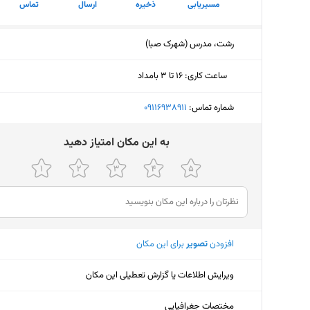
مسیریابی
ذخیره
ارسال
تماس
رشت، مدرس (شهرک صبا)
ساعت کاری
:
۱۶ تا ۳ بامداد
دوشنبه (امروز)
۱۶ تا ۳ بامداد
شماره تماس:
‎09116938911
سه‌شنبه
۱۶ تا ۳ بامداد
ﺑﻪ اﯾﻦ ﻣﮑﺎن اﻣﺘﯿﺎز دﻫﯿﺪ
چهارشنبه
۱۶ تا ۳ بامداد
پنجشنبه
۱۶ تا ۳ بامداد
جمعه
۱۶ تا ۳ بامداد
افزودن
تصویر
برای این مکان
شنبه
۱۶ تا ۳ بامداد
یکشنبه
۱۶ تا ۳ بامداد
ویرایش اطلاعات یا گزارش تعطیلی این مکان
مختصات جغرافیایی