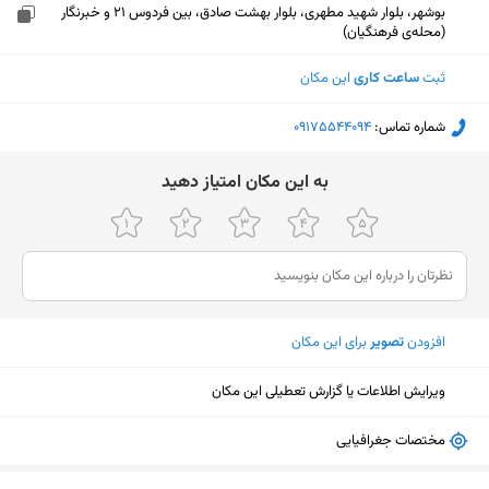
بوشهر، بلوار شهید مطهری، بلوار بهشت صادق، بین فردوس 21 و خبرنگار
(محله‌ی فرهنگیان)
ثبت
ساعت کاری
این مکان
شماره تماس:
‎09175544094
ﺑﻪ اﯾﻦ ﻣﮑﺎن اﻣﺘﯿﺎز دﻫﯿﺪ
افزودن
تصویر
برای این مکان
ویرایش اطلاعات یا گزارش تعطیلی این مکان
مختصات جغرافیایی
نمایش نقشه