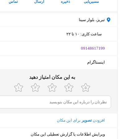
مسیریابی
ذخیره
ارسال
تماس
تبریز، بلوار سینا
ساعت کاری
:
۱۰ تا ۲۲
شنبه (امروز)
۱۰ تا ۲۲
‎09148617199
یکشنبه
۱۰ تا ۲۲
اینستاگرام
دوشنبه
۱۰ تا ۲۲
ﺑﻪ اﯾﻦ ﻣﮑﺎن اﻣﺘﯿﺎز دﻫﯿﺪ
سه‌شنبه
۱۰ تا ۲۲
چهارشنبه
۱۰ تا ۲۲
پنجشنبه
۱۰ تا ۲۲
افزودن
تصویر
برای این مکان
جمعه
تعط
ویرایش اطلاعات یا گزارش تعطیلی این مکان