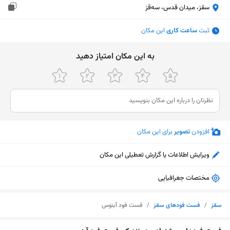
سقز، میدان قدس، سەقز
ثبت
ساعت کاری
این مکان
ﺑﻪ اﯾﻦ ﻣﮑﺎن اﻣﺘﯿﺎز دﻫﯿﺪ
افزودن
تصویر
برای این مکان
ویرایش اطلاعات یا گزارش تعطیلی این مکان
مختصات جغرافیایی
سقز
/
فست فودهای سقز
/
فست فود آبنوس
نمایش نقشه