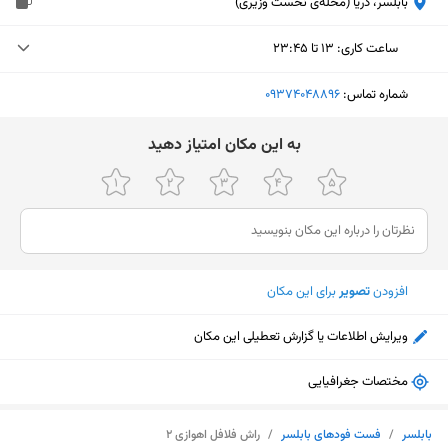
بابلسر، دریا (محله‌ی نخست وزیری)
ساعت کاری
:
۱۳ تا ۲۳:۴۵
دوشنبه (امروز)
۱۳ تا ۲۳:۴۵
شماره تماس:
‎09374048896
سه‌شنبه
۱۳ تا ۲۳:۴۵
ﺑﻪ اﯾﻦ ﻣﮑﺎن اﻣﺘﯿﺎز دﻫﯿﺪ
چهارشنبه
۱۳ تا ۲۳:۴۵
پنجشنبه
۱۳ تا ۲۳:۴۵
جمعه
۱۳ تا ۲۳:۴۵
افزودن
تصویر
برای این مکان
شنبه
۱۳ تا ۲۳:۴۵
یکشنبه
۱۳ تا ۲۳:۴۵
ویرایش اطلاعات یا گزارش تعطیلی این مکان
مختصات جغرافیایی
نمایش نقشه
بابلسر
/
فست فودهای بابلسر
/
راش فلافل اهوازی ۲