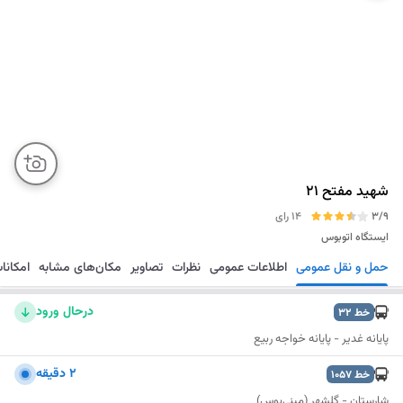
شهید مفتح 21
3/9
14 رای
ایستگاه اتوبوس
حمل و نقل عمومی
اطلاعات عمومی
نظرات
تصاویر
مکان‌های مشابه
امکانا
مسیریابی
ذخیره
ارسال
درحال ورود
خط
32
پایانه غدیر - پایانه خواجه ربیع
۲ دقیقه
خط
1057
شارستان - گلشهر (مینی‌بوس)