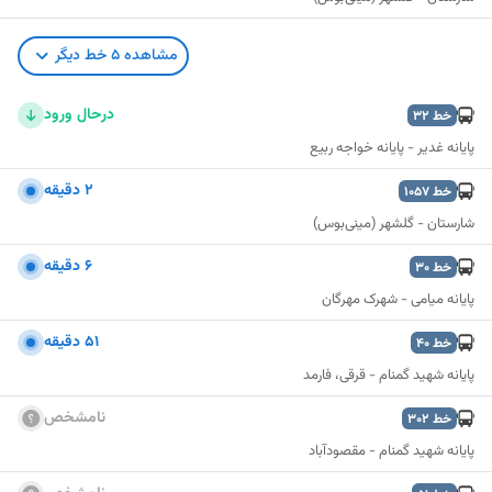
مشاهده
5
خط دیگر
درحال ورود
خط
32
پایانه غدیر - پایانه خواجه ربیع
۲ دقیقه
خط
1057
شارستان - گلشهر (مینی‌بوس)
۶ دقیقه
خط
30
پایانه میامی - شهرک مهرگان
۵۱ دقیقه
خط
40
پایانه شهید گمنام - قرقی، فارمد
نامشخص
خط
302
نمایش نقشه
پایانه شهید گمنام - مقصودآباد