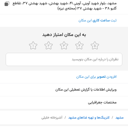
مشهد، بلوار شهید آوینی، آوینی 41، شهید بهشتی، شهید بهشتی 37، تقاطع
گلبو 38 - شهید بهشتی 37 (محله‌ی نیزه)
ثبت
ساعت کاری
این مکان
ﺑﻪ اﯾﻦ ﻣﮑﺎن اﻣﺘﯿﺎز دﻫﯿﺪ
افزودن
تصویر
برای این مکان
ویرایش اطلاعات یا گزارش تعطیلی این مکان
مختصات جغرافیایی
نمایش نقشه
مشهد
/
کترینگ‌ها و تهیه غذاهای مشهد
/
آشپزخانه خلیلی