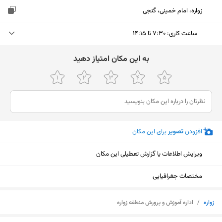
زواره، امام خمینی، گنجی
ساعت کاری
:
۷:۳۰ تا ۱۴:۱۵
یکشنبه (امروز)
۷:۳۰ تا ۱۴:۱۵
ﺑﻪ اﯾﻦ ﻣﮑﺎن اﻣﺘﯿﺎز دﻫﯿﺪ
دوشنبه
۷:۳۰ تا ۱۴:۱۵
سه‌شنبه
۷:۳۰ تا ۱۴:۱۵
چهارشنبه
۷:۳۰ تا ۱۴:۱۵
افزودن
تصویر
برای این مکان
پنجشنبه
۷:۳۰ تا ۱۳:۱۵
ویرایش اطلاعات یا گزارش تعطیلی این مکان
جمعه
تعطیل
شنبه
۷:۳۰ تا ۱۴:۱۵
مختصات جغرافیایی
نمایش نقشه
زواره
/
اداره آموزش و پرورش منطقه زواره