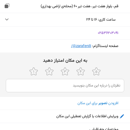
قم، بلوار هفت تیر، هفت تیر 60 (محله‌ی اراضی بهداری)
ساعت کاری
:
۱۶ تا ۲۴
دوشنبه (امروز)
۱۶ تا ۲۴
‎02536203091
سه‌شنبه
۱۶ تا ۲۴
صفحه اینستاگرام:
‎@zarafenili/
چهارشنبه
۱۶ تا ۲۴
ﺑﻪ اﯾﻦ ﻣﮑﺎن اﻣﺘﯿﺎز دﻫﯿﺪ
پنجشنبه
۱۶ تا ۱ بامداد
جمعه
۱۶ تا ۱ بامداد
شنبه
۱۶ تا ۲۴
یکشنبه
۱۶ تا ۲۴
افزودن
تصویر
برای این مکان
ویرایش اطلاعات یا گزارش تعطیلی این مکان
نمایش نقشه
مختصات جغرافیایی