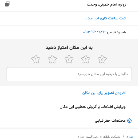
زواره، امام خمینی، وحدت
ثبت
ساعت کاری
این مکان
شماره تماس:
‎09139624866
ﺑﻪ اﯾﻦ ﻣﮑﺎن اﻣﺘﯿﺎز دﻫﯿﺪ
افزودن
تصویر
برای این مکان
ویرایش اطلاعات یا گزارش تعطیلی این مکان
مختصات جغرافیایی
نمایش نقشه
زواره
/
شرکت رایانه ای صباگستر زواره