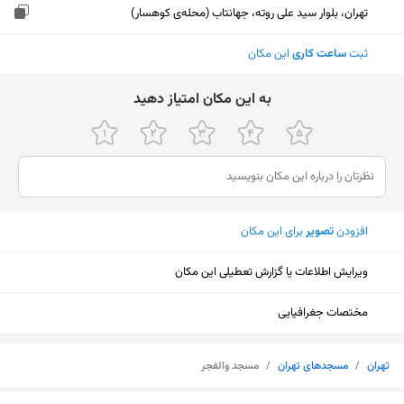
تهران، بلوار سید علی روته، جهانتاب (محله‌ی کوهسار)
ثبت
ساعت کاری
این مکان
ﺑﻪ اﯾﻦ ﻣﮑﺎن اﻣﺘﯿﺎز دﻫﯿﺪ
افزودن
تصویر
برای این مکان
ویرایش اطلاعات یا گزارش تعطیلی این مکان
مختصات جغرافیایی
تهران
/
مسجدهای تهران
/
مسجد والفجر
نمایش نقشه