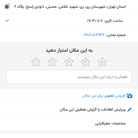
استان تهران، شهرستان ری، ری، شهید غلامی، محبتی، داودی راسخ، پلاک 6
ساعت کاری
:
۷ تا ۱۷:۳۰
چهارشنبه (امروز)
۷ تا ۱۷:۳۰
شماره تماس:
‎09102088932
پنجشنبه
۷ تا ۱۳:۱۵
ﺑﻪ اﯾﻦ ﻣﮑﺎن اﻣﺘﯿﺎز دﻫﯿﺪ
جمعه
تعطیل
شنبه
۷ تا ۱۷:۳۰
یکشنبه
۷ تا ۱۷:۳۰
افزودن
تصویر
برای این مکان
دوشنبه
۷ تا ۱۷:۳۰
سه‌شنبه
۷ تا ۱۷:۳۰
ویرایش اطلاعات یا گزارش تعطیلی این مکان
مختصات جغرافیایی
نمایش نقشه