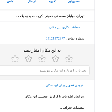
مسیریابی
ذخیره
ارسال
تماس
تهران، خیابان مصطفی خمینی، کوچه جدیدی، پلاک 112
ثبت
ساعت کاری
این مکان
شماره تماس:
‎09121372877
ﺑﻪ اﯾﻦ ﻣﮑﺎن اﻣﺘﯿﺎز دﻫﯿﺪ
افزودن
تصویر
برای این مکان
ویرایش اطلاعات یا گزارش تعطیلی این مکان
مختصات جغرافیایی